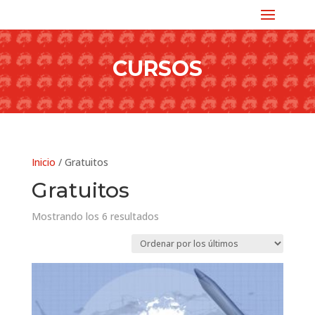
CURSOS
Inicio
/ Gratuitos
Gratuitos
Ordenado
Mostrando los 6 resultados
por
los
últimos