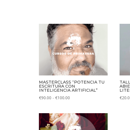
MASTERCLASS “POTENCIA TU
TAL
ESCRITURA CON
ABI
INTELIGENCIA ARTIFICIAL”
LIT
Rango
€
90.00
-
€
100.00
€
20.
de
precios:
desde
€90.00