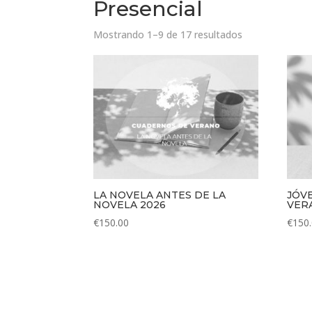
Presencial
Ordenado
Mostrando 1–9 de 17 resultados
por
los
últimos
LA NOVELA ANTES DE LA
JÓV
NOVELA 2026
VER
€
150.00
€
150