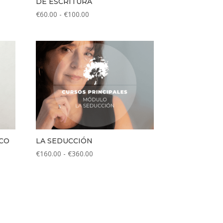
DE ESCRITURA
Rango
€
60.00
-
€
100.00
de
precios:
desde
€60.00
hasta
€100.00
ICO
LA SEDUCCIÓN
Rango
€
160.00
-
€
360.00
de
precios:
desde
€160.00
hasta
€360.00