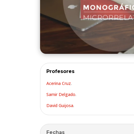
Profesores
Acerina Cruz
.
Samir Delgado
.
David Guijosa
.
Fechas