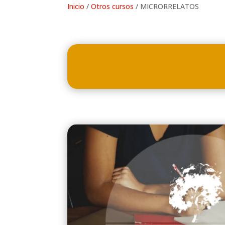
Inicio
/
Otros cursos
/ MICRORRELATOS