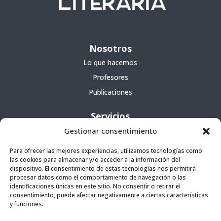
Nosotros
Lo que hacemos
Profesores
Publicaciones
Servicios
Gestionar consentimiento
Cursos
Para ofrecer las mejores experiencias, utilizamos tecnologías como
Escuela portátil
las cookies para almacenar y/o acceder a la información del
Agencia literaria
dispositivo. El consentimiento de estas tecnologías nos permitirá
procesar datos como el comportamiento de navegación o las
identificaciones únicas en este sitio. No consentir o retirar el
consentimiento, puede afectar negativamente a ciertas características
Contacto
y funciones.
C/ Manuel de Ossuna, 16, 38202 San Cristóbal de La