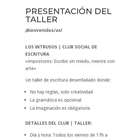
de
precios:
PRESENTACIÓN DEL
desde
TALLER
€60.00
hasta
¡Bienvenidos/as!
€100.00
LOS INTRUSOS | CLUB SOCIAL DE
ESCRITURA
«Impostores: Escribe sin miedo, miente con
arte»
Un taller de escritura desenfadado donde:
No hay reglas, solo creatividad
La gramática es opcional
La imaginación es obligatoria
DETALLES DEL CLUB | TALLER:
Día y hora: Todos los viernes de 17h a