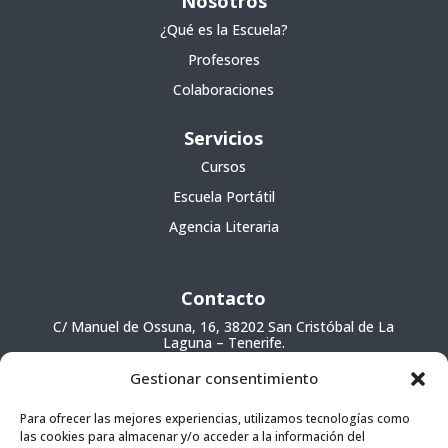
Nosotros
¿Qué es la Escuela?
Profesores
Colaboraciones
Servicios
Cursos
Escuela Portátil
Agencia Literaria
Contacto
C/ Manuel de Ossuna, 16, 38202 San Cristóbal de La
Laguna – Tenerife.
informacion@escuelaliteraria.com
Gestionar consentimiento
(+34) 922 26 64 11
Para ofrecer las mejores experiencias, utilizamos tecnologías como
686 01 20 94
las cookies para almacenar y/o acceder a la información del