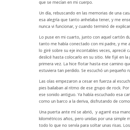
que se mecían en mi cuerpo.
Un día, rebuscando en las memorias de una cas
esa alegría que tanto anhelaba tener, y me en
nunca vi funcionar, y cuando terminó de expli
Lo puse en mi cuarto, junto con aquel cartón d
tanto me había conectado con mi padre, y me at
lo giré sobre su eje incontables veces, aprecié 
deslicé hasta colocarlo en su sitio. Me fijé en l
primera vez. La hice flotar hasta ese camino que
estuviera tan perdido. Se escuchó un pequeño 
Las olas empezaron a cesar en fuerza al escuchar
pies bailaban al ritmo de ese grupo de rock. Por
ese sonido antiguo. Ya había escuchado esa c
como un barco a la deriva, disfrutando de como e
Una puerta ante mí se abrió, y agarré esa mano
kilométricos años, pero unidas por una simple 
todo lo que no servía para soltar unas risas. Lo