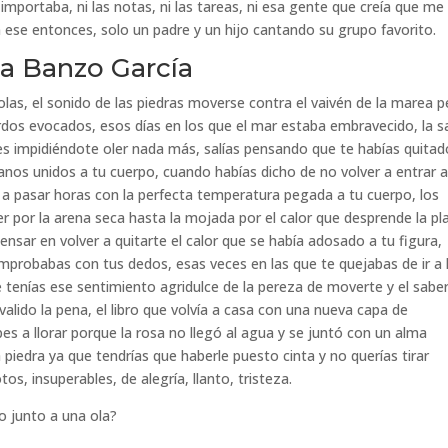
portaba, ni las notas, ni las tareas, ni esa gente que creía que me
 ese entonces, solo un padre y un hijo cantando su grupo favorito.
a Banzo García
 olas, el sonido de las piedras moverse contra el vaivén de la marea 
erdos evocados, esos días en los que el mar estaba embravecido, la s
es impidiéndote oler nada más, salías pensando que te habías quitad
anos unidos a tu cuerpo, cuando habías dicho de no volver a entrar a
 a pasar horas con la perfecta temperatura pegada a tu cuerpo, los
r por la arena seca hasta la mojada por el calor que desprende la pl
ensar en volver a quitarte el calor que se había adosado a tu figura,
probabas con tus dedos, esas veces en las que te quejabas de ir a 
e tenías ese sentimiento agridulce de la pereza de moverte y el sabe
alido la pena, el libro que volvía a casa con una nueva capa de
es a llorar porque la rosa no llegó al agua y se juntó con un alma
 piedra ya que tendrías que haberle puesto cinta y no querías tirar
os, insuperables, de alegría, llanto, tristeza.
o junto a una ola?