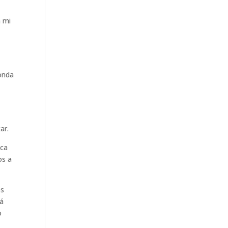
n mi
tonda
gar.
nca
os a
os
tá
o