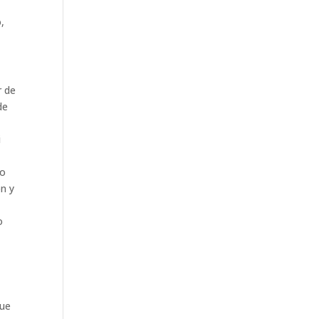
,
r de
de
i
yo
ón y
o
que