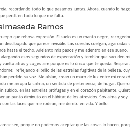
reía, recordando todo lo que pasamos juntas. Ahora, cuando lo hago
que perdí, en todo lo que me falta.
 Balmaseda Ramos
n cuerpo que rebosa expresión. El suelo es un manto negro, recogedo
an desdibujado que parece invisible. Las cuerdas cuelgan, agarradas 
nde hasta el techo. Adelanto mis pasos y me adentro en ese sueño,
te, alargando esos segundos de expectación y temblor que sacuden m
 vuelta atrás y coges aire porque es lo único que te queda. Respirar.
ome; reflejando el brillo de las estrellas fugitivas de la belleza, cu
 han perdido su voz. Me aíslan, crean un muro de luz entre mi coraz
ando me arropa la calma, un sentido de pertenencia, de hogar. Quiero
ón subido, en las estrellas prófugas y en el corazón palpitante. Quier
ser un punto diminuto en el hábitat de los atrevidos. Soy alma y soy
on las luces que me rodean, me derrito en vida. Y brillo.
sapareciesen, porque no podemos aceptar que las cosas lo hacen, por