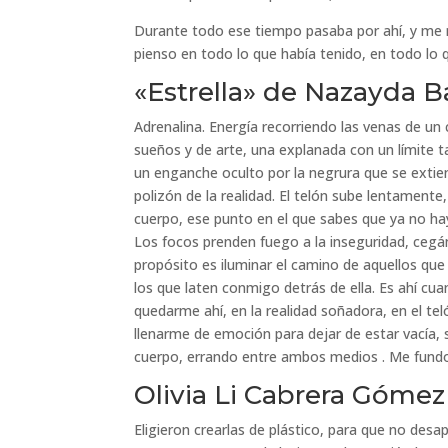
Durante todo ese tiempo pasaba por ahí, y me 
pienso en todo lo que había tenido, en todo lo 
«Estrella» de Nazayda
Adrenalina. Energía recorriendo las venas de u
sueños y de arte, una explanada con un límite t
un enganche oculto por la negrura que se extie
polizón de la realidad. El telón sube lentamen
cuerpo, ese punto en el que sabes que ya no hay
Los focos prenden fuego a la inseguridad, cegánd
propósito es iluminar el camino de aquellos que
los que laten conmigo detrás de ella. Es ahí cu
quedarme ahí, en la realidad soñadora, en el tel
llenarme de emoción para dejar de estar vacía, 
cuerpo, errando entre ambos medios . Me fundo c
Olivia Li Cabrera Gómez
Eligieron crearlas de plástico, para que no de