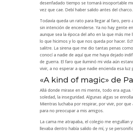
desenfadado tiempo se tornará insoportable mu
vez que cae. Debí haber salido antes del charco.
Todavía queda un rato para llegar al faro, pero
sin intención de encenderse. Ya no hay gente en
aunque sea la época del año en la que más me ll
lo que hicimos y lo que nos queda por hacer. E
salitre. La sirena que me dio tantas penas como
conocí a nadie de aquí que me haya dejado ind
de guerra. El faro que iluminó mi vida aún esta
vivir, a no esperar a que nadie encienda esa luz
«A kind of magic» de P
Allá donde mirase en mi mente, todo era agua.
soledad, la inseguridad. Algunas algas se enroll
Mientras luchaba por respirar, por vivir, por q
para no preocupar a mis amigos.
La cama me atrapaba, el colegio me engullían 
llevaba dentro había salido de mí, y se personif