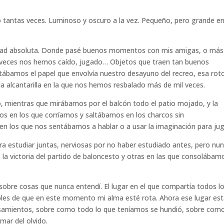
ado tantas veces. Luminoso y oscuro a la vez. Pequeño, pero grande e
ledad absoluta. Donde pasé buenos momentos con mis amigas, o más
s veces nos hemos caído, jugado… Objetos que traen tan buenos
tábamos el papel que envolvía nuestro desayuno del recreo, esa ro
ella alcantarilla en la que nos hemos resbalado más de mil veces.
ho, mientras que mirábamos por el balcón todo el patio mojado, y la
os en los que corríamos y saltábamos en los charcos sin
 en los que nos sentábamos a hablar o a usar la imaginación para ju
a estudiar juntas, nerviosas por no haber estudiado antes, pero nu
la victoria del partido de baloncesto y otras en las que consolábam
 sobre cosas que nunca entendí. El lugar en el que compartía todos l
bles de que en este momento mi alma esté rota. Ahora ese lugar es
nsamientos, sobre como todo lo que teníamos se hundió, sobre com
 mar del olvido.