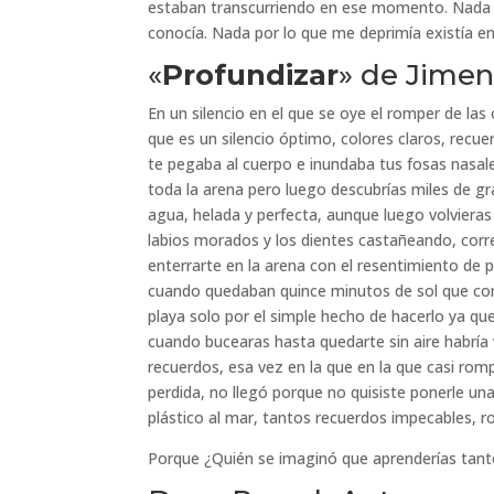
estaban transcurriendo en ese momento. Nada im
conocía. Nada por lo que me deprimía existía en
«
Profundizar
» de Jimen
En un silencio en el que se oye el romper de las
que es un silencio óptimo, colores claros, recu
te pegaba al cuerpo e inundaba tus fosas nasal
toda la arena pero luego descubrías miles de gr
agua, helada y perfecta, aunque luego volvieras
labios morados y los dientes castañeando, corre
enterrarte en la arena con el resentimiento de p
cuando quedaban quince minutos de sol que com
playa solo por el simple hecho de hacerlo ya qu
cuando bucearas hasta quedarte sin aire habría v
recuerdos, esa vez en la que en la que casi romp
perdida, no llegó porque no quisiste ponerle una
plástico al mar, tantos recuerdos impecables, rot
Porque ¿Quién se imaginó que aprenderías tant