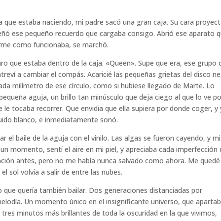
a que estaba naciendo, mi padre sacó una gran caja. Su cara proyec
señó ese pequeño recuerdo que cargaba consigo. Abrió ese aparato 
carme como funcionaba, se marchó.
uro que estaba dentro de la caja. «Queen». Supe que era, ese grupo 
reví a cambiar el compás. Acaricié las pequeñas grietas del disco ne
cada milímetro de ese círculo, como si hubiese llegado de Marte. Lo
a pequeña aguja, un brillo tan minúsculo que deja ciego al que lo ve p
 le tocaba recorrer. Que envidia que ella supiera por donde coger, y
ruido blanco, e inmediatamente sonó.
 el baile de la aguja con el vinilo. Las algas se fueron cayendo, y mi
 un momento, sentí el aire en mi piel, y apreciaba cada imperfección
anción antes, pero no me había nunca salvado como ahora. Me quedé
l sol volvía a salir de entre las nubes.
 que quería también bailar. Dos generaciones distanciadas por
melodía. Un momento único en el insignificante universo, que aparta
s tres minutos más brillantes de toda la oscuridad en la que vivimos,