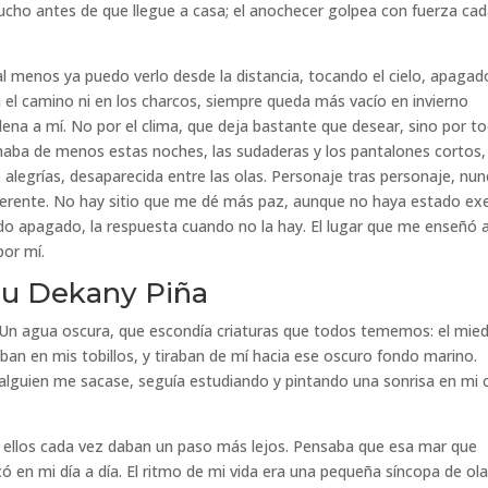
cho antes de que llegue a casa; el anochecer golpea con fuerza ca
 al menos ya puedo verlo desde la distancia, tocando el cielo, apagad
 el camino ni en los charcos, siempre queda más vacío en invierno
ena a mí. No por el clima, que deja bastante que desear, sino por t
chaba de menos estas noches, las sudaderas y los pantalones cortos,
 alegrías, desaparecida entre las olas. Personaje tras personaje, nu
iferente. No hay sitio que me dé más paz, aunque no haya estado ex
ndo apagado, la respuesta cuando no la hay. El lugar que me enseñó 
 por mí.
au Dekany Piña
 Un agua oscura, que escondía criaturas que todos tememos: el mied
aban en mis tobillos, y tiraban de mí hacia ese oscuro fondo marino.
ue alguien me sacase, seguía estudiando y pintando una sonrisa en mi 
y ellos cada vez daban un paso más lejos. Pensaba que esa mar que
icó en mi día a día. El ritmo de mi vida era una pequeña síncopa de ol