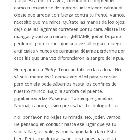
Y aquí estamos otra vez, intentando comprender
como tu mundo se desmorona; intentando calmar al
oleaje que arrecia con fuerza contra tu frente. Vamos,
necesito que me mires. Quítate las manos de los ojos;
deja que las lágrimas correteen por tu cara. Alísate las
mangas y vuelve a mírame. ¡MÍRAME, joder! Déjame
perderme por esos iris que una vez albergaron fuegos
artificiales y nubes de purpurina; déjame perderme por
esos iris que una vez diferenciaron la sangre del agua.
He reparado a
Platty
. Tenía un fallo en la cadena. No
sé si tu mente está demasiado débil para recordar,
pero con ella pedaleábamos hasta los confines de
nuestro mundo. Bajo la sombra del puente,
jugábamos a las Pokémon. Tú siempre ganabas.
Normal, cabrón, si siempre usabas las holográficas…
No, por favor, no bajes tu mirada. No, joder, vamos.
He pensado en conducir hasta ese lugar que ya tu
sabes. Niegas. Vale, ya me ha quedado claro. Está
bien. Pero ¿me dejarás saber tus planes para esta