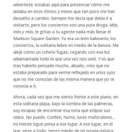
advertiste; estabas aquí para presenciar cómo me
aislaba en esos ritmos y mixes que tan poco me han
devuelto a cambio. Siempre me decía que debía ir a
visitarte, pero los conciertos son una puta droga.
Más,
más y más
, le gritas a tu agente nada más llenar el
Madison Square Garden. Yo era un león babeante; los
conciertos, la solitaria liebre en medio de la llanura. Me
alejé como un cohete fugaz, cegando con esa luz
adiamantada todo lo que una vez nos unió. Y es que
tras haberlo pensado mucho, abuelo, creo que no
estaba preparado para verme reflejado en unos ojos
que no me conocían de las misma manera que yo te
conocía a ti.
Ahora, cada vez que me siento frente a este piano, en
esta solitaria playa, bajo la sombra de las palmeras,
soy incapaz de encontrar esa nota que eclipse sus
oídos. No puedo. Confeti, humo, luces multicolores…
mi mente sigue presa a ese lugar. A ese lugar, en el
que, pese a todo, tengo miedo de mi propia música.