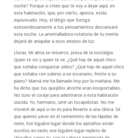
noche? Porque si crees que te voy a dejar aquí, en
esta habitación, que, por cierto, apesta, estás
equivocado. Hoy, el látigo que fustiga
estruendosamente a tus pensamientos descansará
esta noche. La ametralladora rotatoria de tu mente
dejará de aniquilar a esos atisbos de luz.
Lloras. Mi alma se retuerce, presa de la nostalgia.
Quien te vio y quien te ve. ¿Qué hay de aquel chico
que soñaba conquistar oídos? ¿Qué hay de aquel chico
que soñaba con subirse a un escenario, frente a su
piano? Mamá me ha llamado hoy por la mañana. Me
ha dicho que tus quejidos anoche eran insoportables.
No tuvo el coraje para adentrarse a esta habitación
suicida. Yo, hermano, seré un tocapelotas. No me
moveré de aquí si no es para llevarte a una clínica. Sé
que quieres yacer en el cementerio de las lápidas de
neón. Ese lúgubre lugar donde los epitafios están
escritos en neón; ese lúgubre lugar repleto de
chiquillos como tú, con la cabeza germinada de