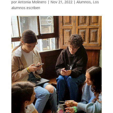
por
Antonia Molinero
|
Nov 21, 2022
|
Alumnos
,
Los
alumnos escriben