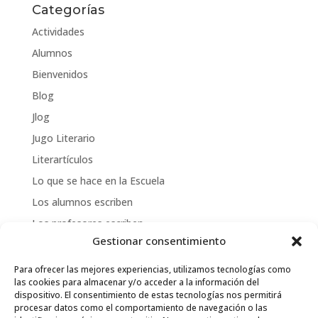
Categorías
Actividades
Alumnos
Bienvenidos
Blog
Jlog
Jugo Literario
Literartículos
Lo que se hace en la Escuela
Los alumnos escriben
Los profesores escriben
Gestionar consentimiento
Otros servicios
Publicaciones de la Escuela
Para ofrecer las mejores experiencias, utilizamos tecnologías como
las cookies para almacenar y/o acceder a la información del
Publicaciones de los alumnos
dispositivo. El consentimiento de estas tecnologías nos permitirá
procesar datos como el comportamiento de navegación o las