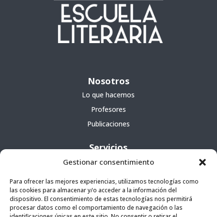
Nosotros
Lo que hacemos
Profesores
Publicaciones
Servicios
Gestionar consentimiento
Cursos
Para ofrecer las mejores experiencias, utilizamos tecnologías como
Escuela portátil
las cookies para almacenar y/o acceder a la información del
Agencia literaria
dispositivo. El consentimiento de estas tecnologías nos permitirá
procesar datos como el comportamiento de navegación o las
identificaciones únicas en este sitio. No consentir o retirar el