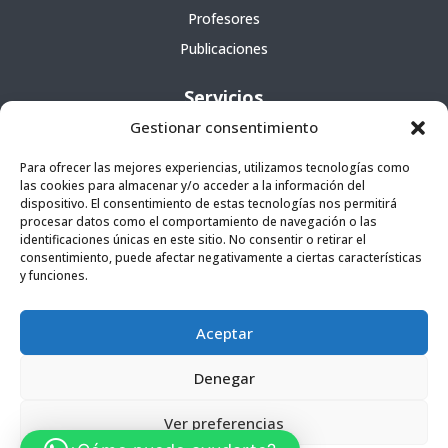
Profesores
Publicaciones
Servicios
Gestionar consentimiento
Cursos
Para ofrecer las mejores experiencias, utilizamos tecnologías como
Escuela portátil
las cookies para almacenar y/o acceder a la información del
Agencia literaria
dispositivo. El consentimiento de estas tecnologías nos permitirá
procesar datos como el comportamiento de navegación o las
identificaciones únicas en este sitio. No consentir o retirar el
consentimiento, puede afectar negativamente a ciertas características
Contacto
y funciones.
C/ Manuel de Ossuna, 16, 38202 San Cristóbal de La
Laguna
–
Tenerife.
Aceptar
informacion@escuelaliteraria.com
922 26 64 11
Denegar
686 01 20 94
Ver preferencias