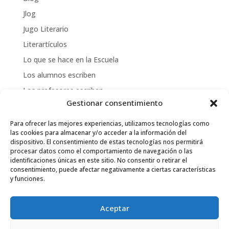
Jlog
Jugo Literario
Literartículos
Lo que se hace en la Escuela
Los alumnos escriben
Los profesores escriben
Gestionar consentimiento
Otros servicios
Publicaciones de la Escuela
Para ofrecer las mejores experiencias, utilizamos tecnologías como
las cookies para almacenar y/o acceder a la información del
Publicaciones de los alumnos
dispositivo. El consentimiento de estas tecnologías nos permitirá
procesar datos como el comportamiento de navegación o las
identificaciones únicas en este sitio. No consentir o retirar el
consentimiento, puede afectar negativamente a ciertas características
y funciones.
Uso de cookies
Términos y condiciones
Política de privacidad
Aceptar
Política de devoluciones y reembolsos
Declaración de accesibilidad