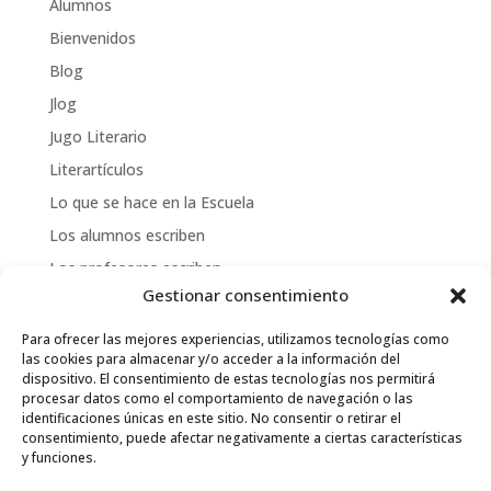
Alumnos
Bienvenidos
Blog
Jlog
Jugo Literario
Literartículos
Lo que se hace en la Escuela
Los alumnos escriben
Los profesores escriben
Gestionar consentimiento
Otros servicios
Publicaciones de la Escuela
Para ofrecer las mejores experiencias, utilizamos tecnologías como
las cookies para almacenar y/o acceder a la información del
Publicaciones de los alumnos
dispositivo. El consentimiento de estas tecnologías nos permitirá
procesar datos como el comportamiento de navegación o las
identificaciones únicas en este sitio. No consentir o retirar el
consentimiento, puede afectar negativamente a ciertas características
y funciones.
Uso de cookies
Términos y condiciones