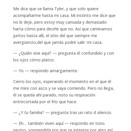
Me dice que se llama Tyler, y que solo quiere
acompañarme hasta mi casa. Mi instinto me dice que
no le deje, pero estoy muy cansada y demasiado
harta cómo para decirle que no. Así que caminamos
juntos hasta allí, el sitio del que siempre me
avergüenzo,del que jamás podré salir: mi casa.
— ¿Quién vive aquí? — pregunta él confundido y con
los ojos cómo platos.
— Yo — respondo amargamente.
Cierro los ojos, esperando el momento en el que él
me mire con asco y se vaya corriendo. Pero no llega,
él se queda ahí parado, noto su respiración
entrecortada por el frío que hace.
— ¿Y tu familia? — pregunta tras un rato d silencio.
— Eh… también viven aquí — respondo en tono
neutro, sorprendida por que se interese por algo así.